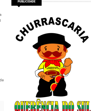
PUBLICIDADE
a
1
 da