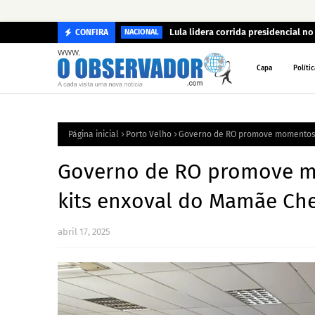
Lula lidera corrida presidencial n
CONFIRA
NACIONAL
Capa
Polític
Página inicial
Porto Velho
Governo de RO promove momentos d
Governo de RO promove mo
kits enxoval do Mamãe Che
abril 17, 2025