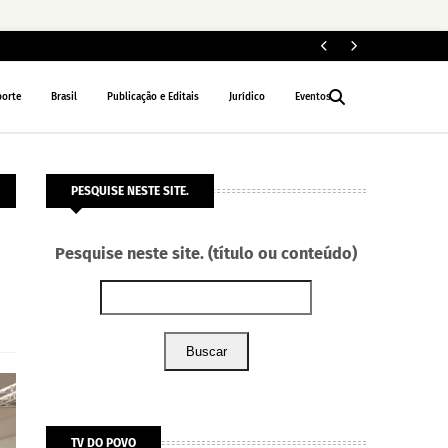
Le
NACIONAL
porte
Brasil
Publicação e Editais
Jurídico
Eventos
PESQUISE NESTE SITE.
Pesquise neste site. (título ou conteúdo)
Buscar
TV DO POVO