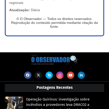
regionais
Atualização:
Diária
© O Observador — Todos os direitos reservados.
Reprodução do conteúdo permitida mediante citação da
fonte.
Postagens Recentes
Operação Quirinus: investigação sobre
incêndios a provedores leva DRACO2 a