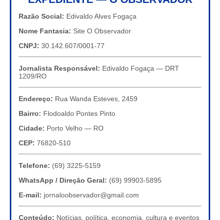
Razão Social:
Edivaldo Alves Fogaça
Nome Fantasia:
Site O Observador
CNPJ:
30.142.607/0001-77
Jornalista Responsável:
Edivaldo Fogaça — DRT
1209/RO
Endereço:
Rua Wanda Esteves, 2459
Bairro:
Flodoaldo Pontes Pinto
Cidade:
Porto Velho — RO
CEP:
76820-510
Telefone:
(69) 3225-5159
WhatsApp / Direção Geral:
(69) 99903-5895
E-mail:
jornaloobservador@gmail.com
Conteúdo:
Notícias, política, economia, cultura e eventos