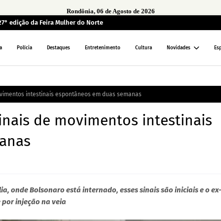
Rondônia, 06 de Agosto de 2026
27° edição da Feira Mulher do Norte
a
Polícia
Destaques
Entretenimento
Cultura
Novidades
Es
ovimentos intestinais espontâneos em duas semanas
inais de movimentos intestinais
anas
a, onde Bolsonaro está internado, esses sinais são iniciais e o ex
 por injeção na veia