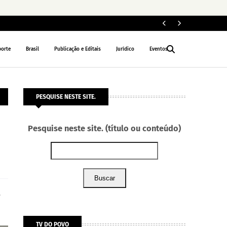
PORTO VELHO
porte
Brasil
Publicação e Editais
Jurídico
Eventos
PESQUISE NESTE SITE.
Pesquise neste site. (título ou conteúdo)
Buscar
-
TV DO POVO