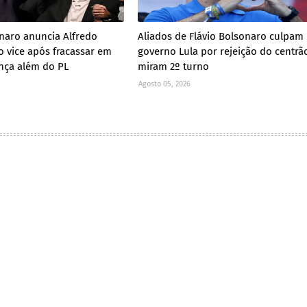
onaro anuncia Alfredo
Aliados de Flávio Bolsonaro culpam
 vice após fracassar em
governo Lula por rejeição do centrã
ança além do PL
miram 2º turno
Agosto 05, 2026