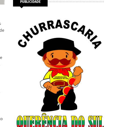
PUBLICIDADE
s
nde
de
a
a
to