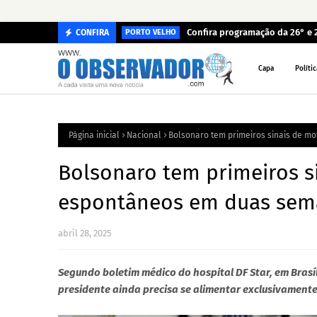
Confira programação da 26° e 
CONFIRA
PORTO VELHO
Capa
Polític
Página inicial
Nacional
Bolsonaro tem primeiros sinais de m
Bolsonaro tem primeiros s
espontâneos em duas sem
abril 28, 2025
Segundo boletim médico do hospital DF Star, em Brasíli
presidente ainda precisa se alimentar exclusivamente