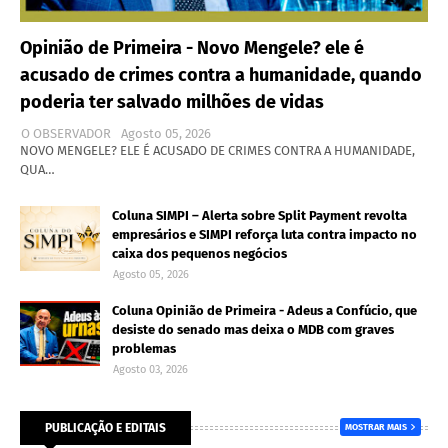
Opinião de Primeira - Novo Mengele? ele é
acusado de crimes contra a humanidade, quando
poderia ter salvado milhões de vidas
O OBSERVADOR
Agosto 05, 2026
NOVO MENGELE? ELE É ACUSADO DE CRIMES CONTRA A HUMANIDADE,
QUA…
Coluna SIMPI – Alerta sobre Split Payment revolta
empresários e SIMPI reforça luta contra impacto no
caixa dos pequenos negócios
Agosto 05, 2026
Coluna Opinião de Primeira - Adeus a Confúcio, que
desiste do senado mas deixa o MDB com graves
problemas
Agosto 03, 2026
PUBLICAÇÃO E EDITAIS
MOSTRAR MAIS