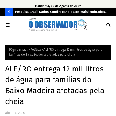
Rondônia, 07 de Agosto de 2026
 pendência
Pesquisa Brasil Dados: Confira candidatos mais lembrados
PL 
pelo eleitorado de Rondônia para deputado estadual
com
C
O
N
FI
Página inicial
Política
ALE/RO entrega 12 mil litros de água para
R
famílias do Baixo Madeira afetadas pela cheia
A
ALE/RO entrega 12 mil litros
de água para famílias do
Baixo Madeira afetadas pela
cheia
abril 16, 2025