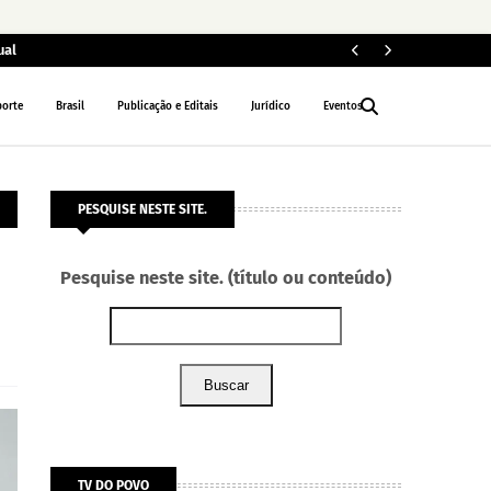
ual
ELEIÇÕES 2026
porte
Brasil
Publicação e Editais
Jurídico
Eventos
PESQUISE NESTE SITE.
Pesquise neste site. (título ou conteúdo)
Buscar
TV DO POVO