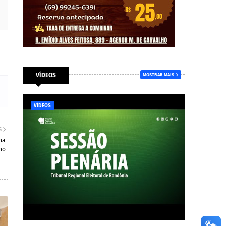
VÍDEOS
MOSTRAR MAIS
VÍDEOS
S
na
ho