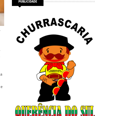
PUBLICIDADE
e
l
a
 a
 e