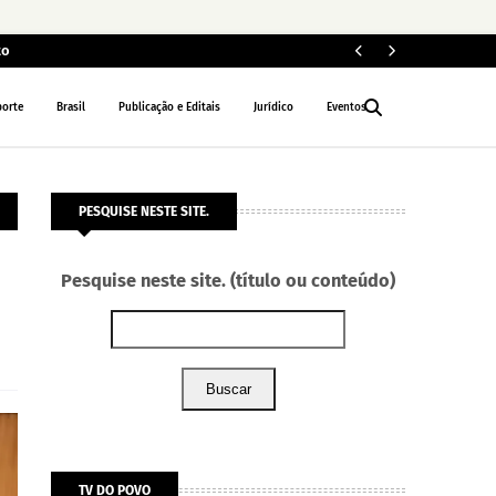
to
11 e
BRASIL
porte
Brasil
Publicação e Editais
Jurídico
Eventos
PESQUISE NESTE SITE.
Pesquise neste site. (título ou conteúdo)
Buscar
TV DO POVO