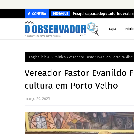
Pesquisa para deputado federal m
CONFIRA
DESTAQUE
Capa
Polític
Página inicial
Política
Vereador Pastor Evanildo Ferreira disc
Vereador Pastor Evanildo F
cultura em Porto Velho
março 20, 2025