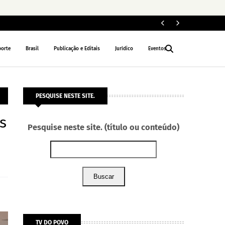
ELEIÇÕES 2026
porte
Brasil
Publicação e Editais
Jurídico
Eventos
PESQUISE NESTE SITE.
s
Pesquise neste site. (título ou conteúdo)
Buscar
TV DO POVO