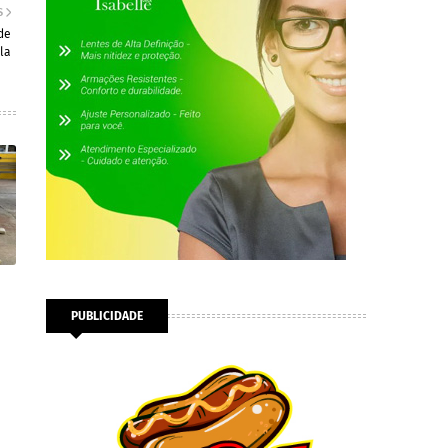
S
de
la
PUBLICIDADE