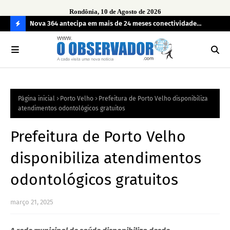
Rondônia, 10 de Agosto de 2026
rte
Nova 364 antecipa em mais de 24 meses conectividade
Sam
integral da BR-364 com implantação de 91 torres
mud
C
O
N
FI
Página inicial
Porto Velho
Prefeitura de Porto Velho disponibiliza
R
atendimentos odontológicos gratuitos
A
Prefeitura de Porto Velho
disponibiliza atendimentos
odontológicos gratuitos
março 21, 2025