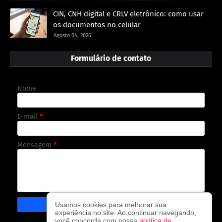
CIN, CNH digital e CRLV eletrônico: como usar
os documentos no celular
Agosto 04, 2026
Formulário de contato
Nome
E-mail
*
Mensagem
*
Usamos cookies para melhorar sua
experiência no site. Ao continuar navegando,
você concorda com nossa
política de