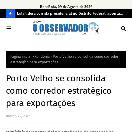
Rondônia, 09 de Agosto de 2026
tuou
Lula lidera corrida presidencial no Distrito Federal, aponta
Lei
pesquisa; Flávio Bolsonaro aparece em segundo
Kok
C
O
N
FI
Página inicial
Rondônia
Porto Velho se consolida como corredor
R
estratégico para exportações
A
Porto Velho se consolida
como corredor estratégico
para exportações
março 22, 2025