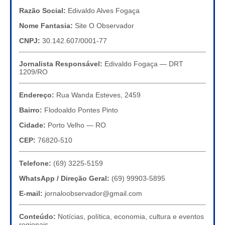
Razão Social:
Edivaldo Alves Fogaça
Nome Fantasia:
Site O Observador
CNPJ:
30.142.607/0001-77
Jornalista Responsável:
Edivaldo Fogaça — DRT
1209/RO
Endereço:
Rua Wanda Esteves, 2459
Bairro:
Flodoaldo Pontes Pinto
Cidade:
Porto Velho — RO
CEP:
76820-510
Telefone:
(69) 3225-5159
WhatsApp / Direção Geral:
(69) 99903-5895
E-mail:
jornaloobservador@gmail.com
Conteúdo:
Notícias, política, economia, cultura e eventos
regionais