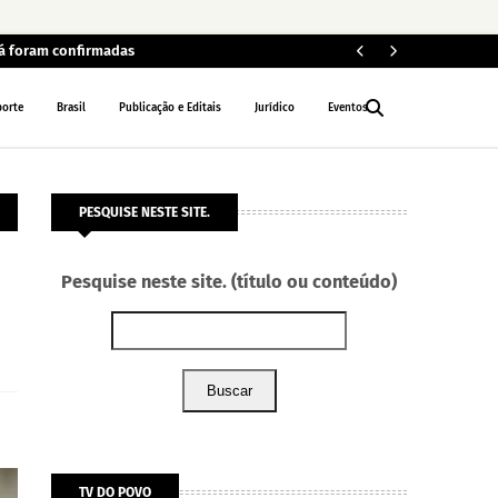
já foram confirmadas
MP
INTERIOR
porte
Brasil
Publicação e Editais
Jurídico
Eventos
PESQUISE NESTE SITE.
Pesquise neste site. (título ou conteúdo)
Buscar
TV DO POVO