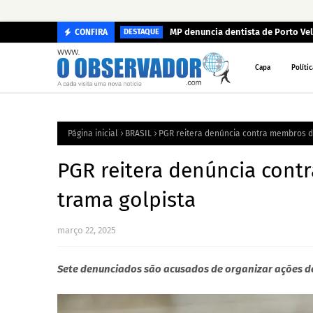
MP denuncia dentista de Porto Ve
CONFIRA
DESTAQUE
Capa
Polític
Página inicial
BRASIL
PGR reitera denúncia contra membros d
PGR reitera denúncia cont
trama golpista
março 22, 2025
Sete denunciados são acusados de organizar ações 