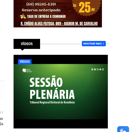
VÍDEOS
MOSTRAR MAIS
VÍDEOS
S
or
24