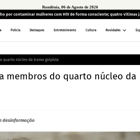
Rondônia, 06 de Agosto de 2026
lho por contaminar mulheres com HIV de forma consciente; quatro vítimas 
a
Polícia
Destaques
Entretenimento
Cultura
Novidades
Es
o quarto núcleo da trama golpista
ra membros do quarto núcleo da
de desinformação