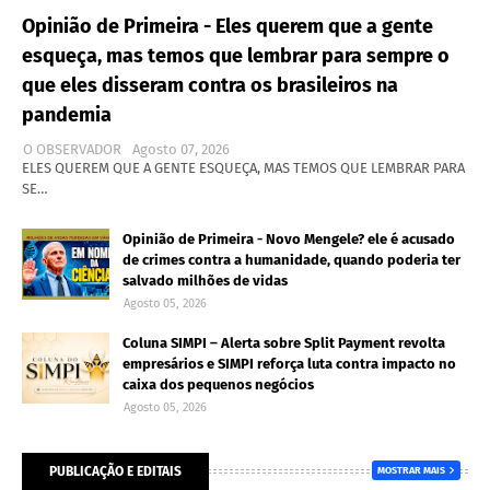
Opinião de Primeira - Eles querem que a gente
esqueça, mas temos que lembrar para sempre o
que eles disseram contra os brasileiros na
pandemia
O OBSERVADOR
Agosto 07, 2026
ELES QUEREM QUE A GENTE ESQUEÇA, MAS TEMOS QUE LEMBRAR PARA
SE…
Opinião de Primeira - Novo Mengele? ele é acusado
de crimes contra a humanidade, quando poderia ter
salvado milhões de vidas
Agosto 05, 2026
Coluna SIMPI – Alerta sobre Split Payment revolta
empresários e SIMPI reforça luta contra impacto no
caixa dos pequenos negócios
Agosto 05, 2026
PUBLICAÇÃO E EDITAIS
MOSTRAR MAIS