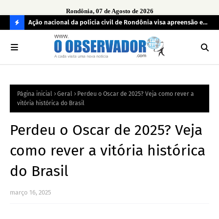
Rondônia, 07 de Agosto de 2026
aturas ao
Ação nacional da polícia civil de Rondônia visa apreensão e
MPF
devolução de celulares roubados
reg
C
O
N
FI
Página inicial
Geral
Perdeu o Oscar de 2025? Veja como rever a
R
vitória histórica do Brasil
A
Perdeu o Oscar de 2025? Veja
como rever a vitória histórica
do Brasil
março 16, 2025