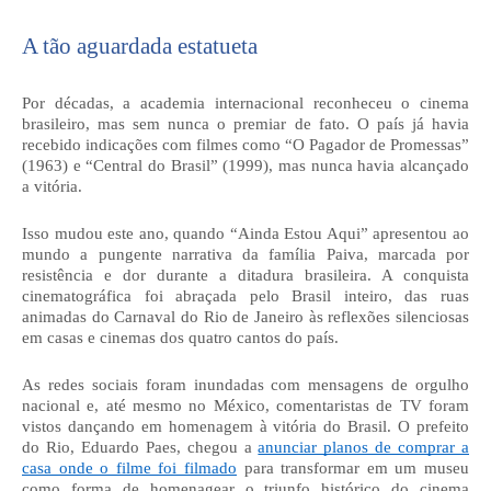
A tão aguardada estatueta
Por décadas, a academia internacional reconheceu o cinema
brasileiro, mas sem nunca o premiar de fato. O país já havia
recebido indicações com filmes como “O Pagador de Promessas”
(1963) e “Central do Brasil” (1999), mas nunca havia alcançado
a vitória.
Isso mudou este ano, quando “Ainda Estou Aqui” apresentou ao
mundo a pungente narrativa da família Paiva, marcada por
resistência e dor durante a ditadura brasileira. A conquista
cinematográfica foi abraçada pelo Brasil inteiro, das ruas
animadas do Carnaval do Rio de Janeiro às reflexões silenciosas
em casas e cinemas dos quatro cantos do país.
As redes sociais foram inundadas com mensagens de orgulho
nacional e, até mesmo no México, comentaristas de TV foram
vistos dançando em homenagem à vitória do Brasil. O prefeito
do Rio, Eduardo Paes, chegou a
anunciar planos de comprar a
casa onde o filme foi filmado
para transformar em um museu
como forma de homenagear o triunfo histórico do cinema