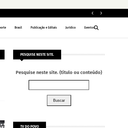
ELEIÇÕES 2026
porte
Brasil
Publicação e Editais
Jurídico
Eventos
PESQUISE NESTE SITE.
Pesquise neste site. (título ou conteúdo)
Buscar
TV DO POVO