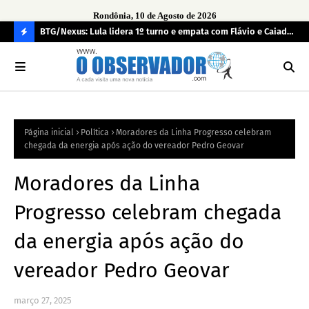
Rondônia, 10 de Agosto de 2026
BTG/Nexus: Lula lidera 1º turno e empata com Flávio e Caiado
Inc
no 2º
fun
C
O
N
FI
Página inicial
Política
Moradores da Linha Progresso celebram
R
chegada da energia após ação do vereador Pedro Geovar
A
Moradores da Linha
Progresso celebram chegada
da energia após ação do
vereador Pedro Geovar
março 27, 2025