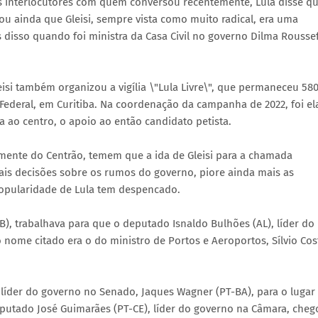
s interlocutores com quem conversou recentemente, Lula disse q
u ainda que Gleisi, sempre vista como muito radical, era uma
s disso quando foi ministra da Casa Civil no governo Dilma Roussef
eisi também organizou a vigília \"Lula Livre\", que permaneceu 58
 Federal, em Curitiba. Na coordenação da campanha de 2022, foi el
ao centro, o apoio ao então candidato petista.
lmente do Centrão, temem que a ida de Gleisi para a chamada
ais decisões sobre os rumos do governo, piore ainda mais as
pularidade de Lula tem despencado.
, trabalhava para que o deputado Isnaldo Bulhões (AL), líder do
o nome citado era o do ministro de Portos e Aeroportos, Sílvio Cos
 líder do governo no Senado, Jaques Wagner (PT-BA), para o lugar
eputado José Guimarães (PT-CE), líder do governo na Câmara, cheg