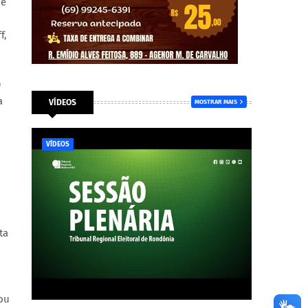
ue
f,
0
a
VÍDEOS
MOSTRAR MAIS
VÍDEOS
ta
ou