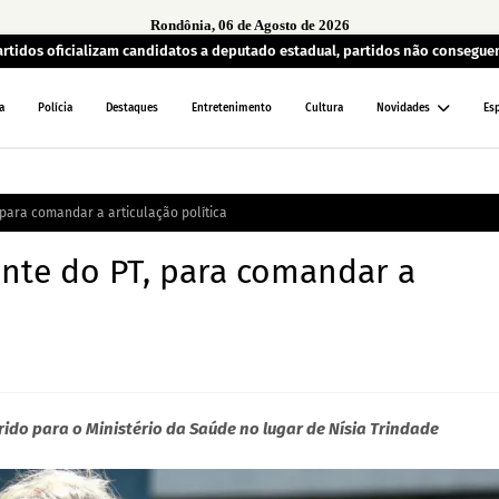
Rondônia, 06 de Agosto de 2026
artidos oficializam candidatos a deputado estadual, partidos não consegu
a
Polícia
Destaques
Entretenimento
Cultura
Novidades
Es
 para comandar a articulação política
dente do PT, para comandar a
ferido para o Ministério da Saúde no lugar de Nísia Trindade