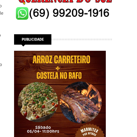
o
de
o
PUBLICIDADE
o