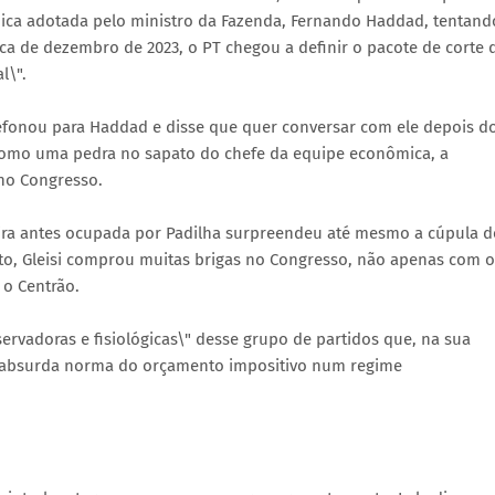
mica adotada pelo ministro da Fazenda, Fernando Haddad, tentand
ca de dezembro de 2023, o PT chegou a definir o pacote de corte 
l\".
lefonou para Haddad e disse que quer conversar com ele depois d
 como uma pedra no sapato do chefe da equipe econômica, a
no Congresso.
deira antes ocupada por Padilha surpreendeu até mesmo a cúpula d
nto, Gleisi comprou muitas brigas no Congresso, não apenas com o
 o Centrão.
ervadoras e fisiológicas\" desse grupo de partidos que, na sua
a \"absurda norma do orçamento impositivo num regime