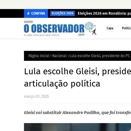
Eleições 2026 em Rondônia: p
CONFIRA
ELEIÇÕES 2026
Capa
Polític
Página inicial
Nacional
Lula escolhe Gleisi, presidente do PT,
Lula escolhe Gleisi, presi
articulação política
março 01, 2025
Gleisi vai substituir Alexandre Padilha, que foi trans