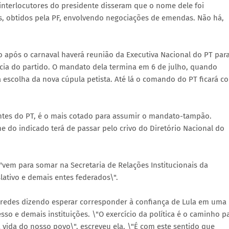
 interlocutores do presidente disseram que o nome dele foi
 obtidos pela PF, envolvendo negociações de emendas. Não há,
o após o carnaval haverá reunião da Executiva Nacional do PT par
ncia do partido. O mandato dela termina em 6 de julho, quando
 a escolha da nova cúpula petista. Até lá o comando do PT ficará c
ntes do PT, é o mais cotado para assumir o mandato-tampão.
 do indicado terá de passar pelo crivo do Diretório Nacional do
 \"vem para somar na Secretaria de Relações Institucionais da
lativo e demais entes federados\".
 redes dizendo esperar corresponder à confiança de Lula em uma
so e demais instituições. \"O exercício da política é o caminho p
vida do nosso povo\", escreveu ela. \"É com este sentido que