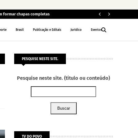
em formar chapas completas
Car
POLÍCIA
porte
Brasil
Publicação e Editais
Jurídico
Eventos
PESQUISE NESTE SITE.
Pesquise neste site. (título ou conteúdo)
Buscar
TV DO POVO