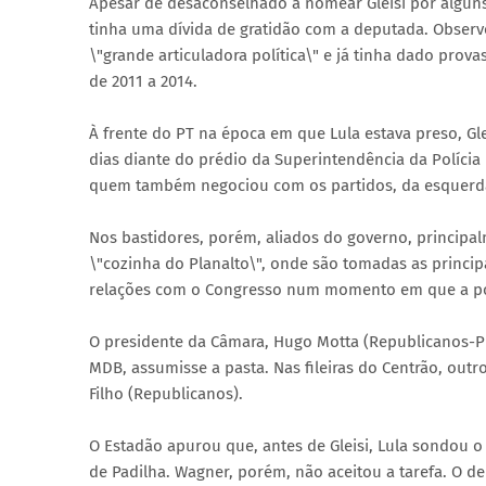
Apesar de desaconselhado a nomear Gleisi por algun
tinha uma dívida de gratidão com a deputada. Observo
\"grande articuladora política\" e já tinha dado prova
de 2011 a 2014.
À frente do PT na época em que Lula estava preso, Gl
dias diante do prédio da Superintendência da Polícia
quem também negociou com os partidos, da esquerda 
Nos bastidores, porém, aliados do governo, principa
\"cozinha do Planalto\", onde são tomadas as princip
relações com o Congresso num momento em que a po
O presidente da Câmara, Hugo Motta (Republicanos-PB)
MDB, assumisse a pasta. Nas fileiras do Centrão, outr
Filho (Republicanos).
O Estadão apurou que, antes de Gleisi, Lula sondou o
de Padilha. Wagner, porém, não aceitou a tarefa. O d