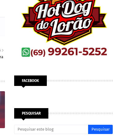
S
ra
FACEBOOK
PESQUISAR