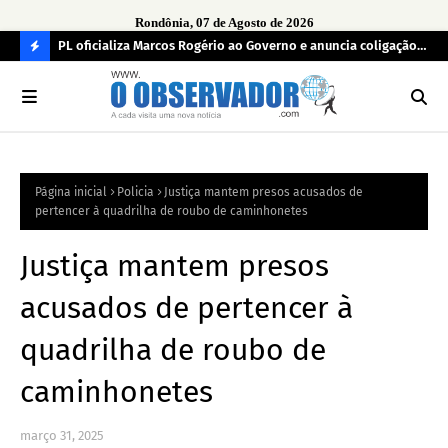
Rondônia, 07 de Agosto de 2026
r
PL oficializa Marcos Rogério ao Governo e anuncia coligação
MDB
as já
com cinco partidos em Rondônia
con
C
O
N
FI
Página inicial
Policia
Justiça mantem presos acusados de
R
pertencer à quadrilha de roubo de caminhonetes
A
Justiça mantem presos
acusados de pertencer à
quadrilha de roubo de
caminhonetes
março 31, 2025