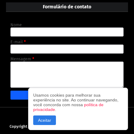
Formulário de contato
Nome
E-mail
*
Mensagem
*
Usamos cookies para melhorar sua
experiência no site. Ao continuar navegando,
você concorda com nossa
política de
privacidade
.
CAPA
CONTATO
POLÍTICA DE PRIVACIDADE
Aceitar
Copyright ©
2026
O observador - A cada visita uma nova notícia!