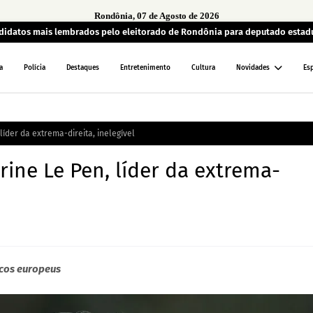
Rondônia, 07 de Agosto de 2026
andidatos mais lembrados pelo eleitorado de Rondônia para deputado estad
a
Polícia
Destaques
Entretenimento
Cultura
Novidades
Es
líder da extrema-direita, inelegível
rine Le Pen, líder da extrema-
icos europeus