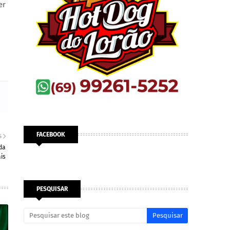
er
FACEBOOK
S
da
is
PESQUISAR