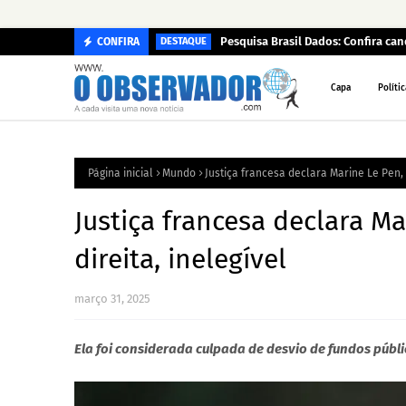
Pesquisa Brasil Dados: Confira c
CONFIRA
DESTAQUE
Capa
Polític
Página inicial
Mundo
Justiça francesa declara Marine Le Pen, 
Justiça francesa declara Ma
direita, inelegível
março 31, 2025
Ela foi considerada culpada de desvio de fundos públ