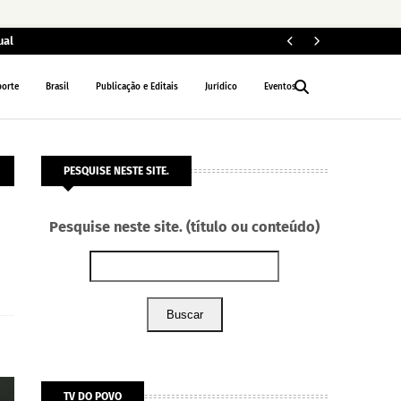
ual
ELEIÇÕES 2026
porte
Brasil
Publicação e Editais
Jurídico
Eventos
PESQUISE NESTE SITE.
Pesquise neste site. (título ou conteúdo)
Buscar
TV DO POVO