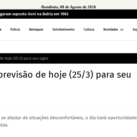
Rondônia, 08 de Agosto de 2026
garam suposto óvni na Bahia em 1963
a
Polícia
Destaques
Entretenimento
Cultura
Novidades
Es
de hoje (25/3) para seu signo
previsão de hoje (25/3) para seu
e se afastar de situações desconfortáveis, o dia trará oportunidade
ida.