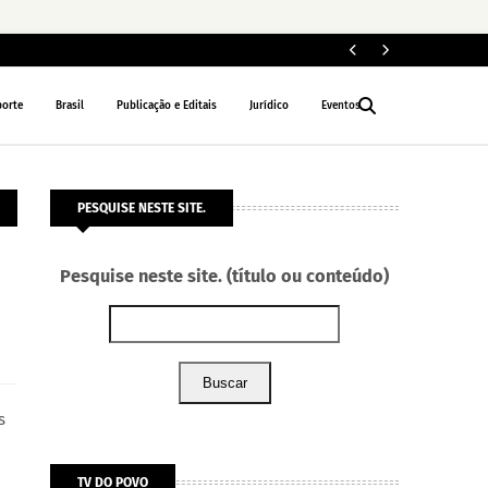
For
POLÍCIA
porte
Brasil
Publicação e Editais
Jurídico
Eventos
PESQUISE NESTE SITE.
Pesquise neste site. (título ou conteúdo)
Buscar
s
TV DO POVO