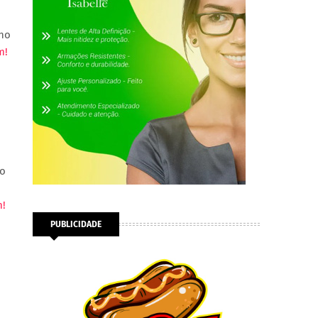
 no
m!
no
m!
PUBLICIDADE