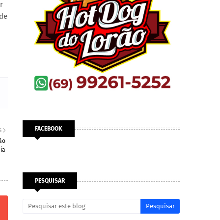
r
 de
FACEBOOK
S
ão
ia
PESQUISAR