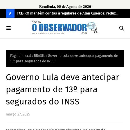
Rondônia, 06 de Agosto de 2026
e
TCE-RO mantém contas irregulares de Alan Queiroz, reduz
Fe
multa e caso pode gerar Inelegibilidade
Ron
C
O
N
FI
Página inicial
BRASIL
Governo Lula deve antecipar pagamento de
R
13º para segurados do INSS
A
Governo Lula deve antecipar
pagamento de 13º para
segurados do INSS
março 27, 2025