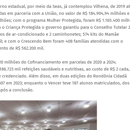
o estadual, por meio da Seas, já contemplou Vilhena, de 2019 a
ídas em parceria com a União, no valor de R$ 184.904,94 milhões e
ilhões; com o programa Mulher Protegida, foram R$ 1.165.400 mil
 o Criança Protegida o governo garantiu para o Conselho Tutelar 
hos de ar-condicionado e 2 caminhonetes; 574 kits do Mamãe
mil; e com o Crescendo Bem foram 408 famílias atendidas com o
nto de R$ 562.200 mil.
20 milhões do Cofinanciamento em parcelas de 2020 a 2024;
86.723 mil refeições saudáveis e nutritivas, ao custo de R$ 2 cada,
nte credenciado. Além disso, em duas edições do Rondônia Cidadã
807 em 2023; enquanto o Vencer teve 187 alunos matriculados, dos
 após a conclusão.