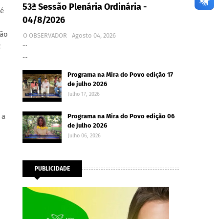
53ª Sessão Plenária Ordinária -
té
04/8/2026
hão
O OBSERVADOR
Agosto 04, 2026
…
2
…
Programa na Mira do Povo edição 17
de julho 2026
Julho 17, 2026
 a
Programa na Mira do Povo edição 06
de julho 2026
Julho 06, 2026
PUBLICIDADE