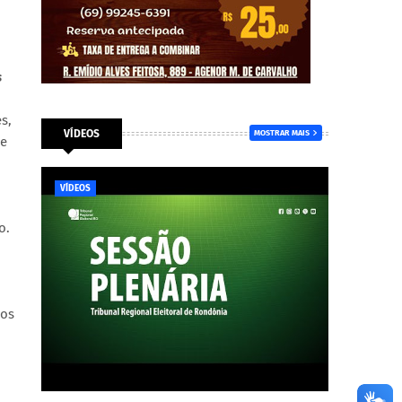
s
s,
VÍDEOS
MOSTRAR MAIS
de
VÍDEOS
o.
ios