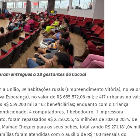
oram entregues a 28 gestantes de Cacoal
a União, 39 habitações rurais (Empreendimento Vitória), no valo
a Esperança), no valor de R$ 655.572,06 mil; e 417 urbanas no val
 R$ 559.200 mil a 162 beneficiárias; enquanto com o Criança
 condicionado, 4 computadores, 1 bebedouro, 1 impressora
to, foram repassados R$ 2.250.255,45 milhões de 2020 a 2024. De
t Mamãe Cheguei para os seus bebês, totalizando R$ 271.181,04 mil
amílias foram atendidas com o auxílio de R$ 100 mensais do