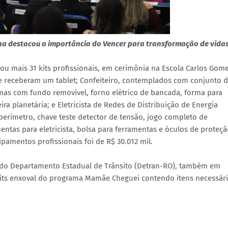
ana destacou a importância do Vencer para transformação de vida
egou mais 31 kits profissionais, em cerimônia na Escola Carlos Gome
ue receberam um tablet; Confeiteiro, contemplados com conjunto 
rmas com fundo removível, forno elétrico de bancada, forma para
a planetária; e Eletricista de Redes de Distribuição de Energia
mperímetro, chave teste detector de tensão, jogo completo de
entas para eletricista, bolsa para ferramentas e óculos de proteçã
amentos profissionais foi de R$ 30.012 mil.
e do Departamento Estadual de Trânsito (Detran-RO), também em
, kits enxoval do programa Mamãe Cheguei contendo itens necessár