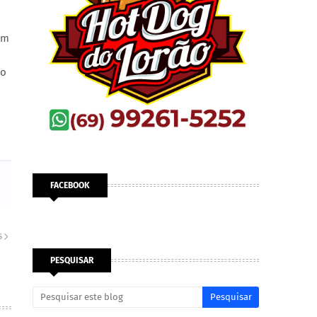
om
do
FACEBOOK
S
PESQUISAR