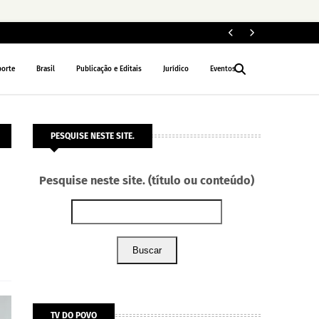
Le
NACIONAL
porte
Brasil
Publicação e Editais
Jurídico
Eventos
PESQUISE NESTE SITE.
Pesquise neste site. (título ou conteúdo)
Buscar
TV DO POVO