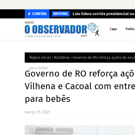
Lula lidera corrida presidencial n
CONFIRA
NACIONAL
Capa
Polític
Página inicial
Rondônia
Governo de RO reforça ações de assis
para bebês
Governo de RO reforça açõe
Vilhena e Cacoal com entre
para bebês
março 15, 2025