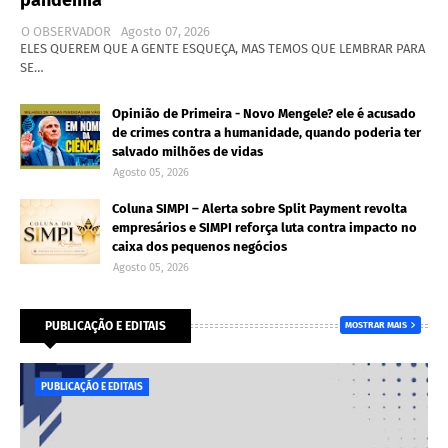
pandemia
O OBSERVADOR
Agosto 07, 2026
ELES QUEREM QUE A GENTE ESQUEÇA, MAS TEMOS QUE LEMBRAR PARA
SE…
Opinião de Primeira - Novo Mengele? ele é acusado
de crimes contra a humanidade, quando poderia ter
salvado milhões de vidas
Agosto 05, 2026
Coluna SIMPI – Alerta sobre Split Payment revolta
empresários e SIMPI reforça luta contra impacto no
caixa dos pequenos negócios
Agosto 05, 2026
PUBLICAÇÃO E EDITAIS
MOSTRAR MAIS
PUBLICAÇÃO E EDITAIS