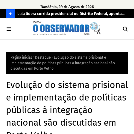
Rondônia, 09 de Agosto de 2026
tuou
Lula lidera corrida presidencial no Distrito Federal, aponta
Lei
pesquisa; Flávio Bolsonaro aparece em segundo
Kok
C
O
N
FI
Página inicial
Destaque
Evolução do sistema prisional e
R
implementação de políticas públicas à integração nacional são
A
discutidas em Porto Velho
Evolução do sistema prisional
e implementação de políticas
públicas à integração
nacional são discutidas em