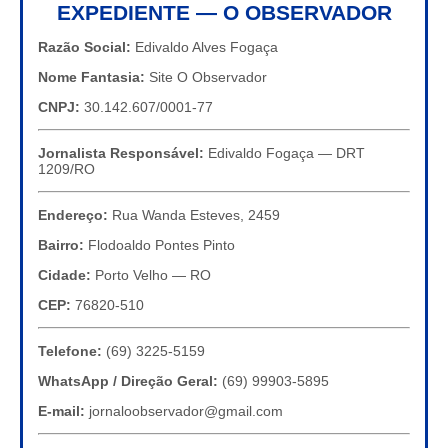
EXPEDIENTE — O OBSERVADOR
Razão Social:
Edivaldo Alves Fogaça
Nome Fantasia:
Site O Observador
CNPJ:
30.142.607/0001-77
Jornalista Responsável:
Edivaldo Fogaça — DRT
1209/RO
Endereço:
Rua Wanda Esteves, 2459
Bairro:
Flodoaldo Pontes Pinto
Cidade:
Porto Velho — RO
CEP:
76820-510
Telefone:
(69) 3225-5159
WhatsApp / Direção Geral:
(69) 99903-5895
E-mail:
jornaloobservador@gmail.com