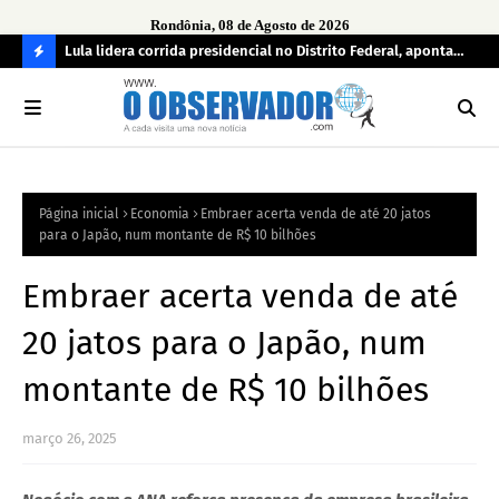
Rondônia, 08 de Agosto de 2026
tuou
Lula lidera corrida presidencial no Distrito Federal, aponta
Lei
pesquisa; Flávio Bolsonaro aparece em segundo
Kok
C
O
N
FI
Página inicial
Economia
Embraer acerta venda de até 20 jatos
R
para o Japão, num montante de R$ 10 bilhões
A
Embraer acerta venda de até
20 jatos para o Japão, num
montante de R$ 10 bilhões
março 26, 2025