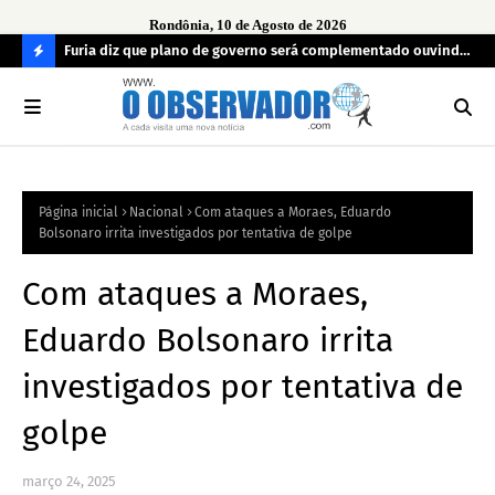
Rondônia, 10 de Agosto de 2026
preso
Furia diz que plano de governo será complementado ouvindo
Opi
o povo e definindo prioridades
PAY
C
em
O
N
FI
Página inicial
Nacional
Com ataques a Moraes, Eduardo
R
Bolsonaro irrita investigados por tentativa de golpe
A
Com ataques a Moraes,
Eduardo Bolsonaro irrita
investigados por tentativa de
golpe
março 24, 2025