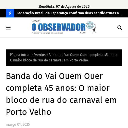
Rondônia, 07 de Agosto de 2026
eça, mas
Federação Brasil da Esperança confirma duas candidaturas ao
PM 
contra os
Senado em Rondônia
art
C
O
N
FI
Página inicial
Eventos
Banda do Vai Quem Quer completa 45 anos:
R
O maior bloco de rua do carnaval em Porto Velho
A
Banda do Vai Quem Quer
completa 45 anos: O maior
bloco de rua do carnaval em
Porto Velho
março 01, 2025