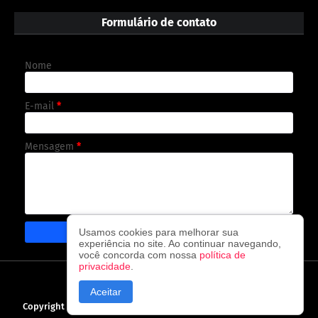
Formulário de contato
Nome
E-mail
*
Mensagem
*
Usamos cookies para melhorar sua
experiência no site. Ao continuar navegando,
você concorda com nossa
política de
privacidade
.
CAPA
CONTATO
POLÍTICA DE PRIVACIDADE
Aceitar
Copyright ©
2026
O observador - A cada visita uma nova notícia!