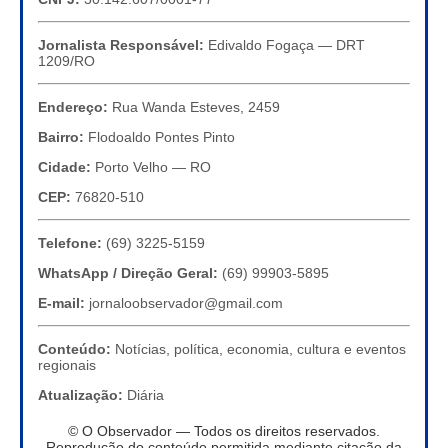
Jornalista Responsável:
Edivaldo Fogaça — DRT
1209/RO
Endereço:
Rua Wanda Esteves, 2459
Bairro:
Flodoaldo Pontes Pinto
Cidade:
Porto Velho — RO
CEP:
76820-510
Telefone:
(69) 3225-5159
WhatsApp / Direção Geral:
(69) 99903-5895
E-mail:
jornaloobservador@gmail.com
Conteúdo:
Notícias, política, economia, cultura e eventos
regionais
Atualização:
Diária
© O Observador — Todos os direitos reservados.
Reprodução do conteúdo permitida mediante citação da