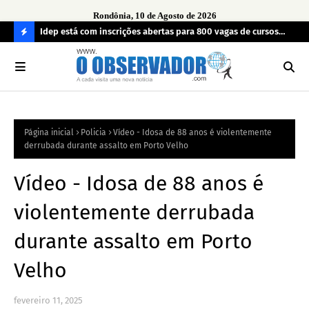
Rondônia, 10 de Agosto de 2026
uos
Idep está com inscrições abertas para 800 vagas de cursos
Pra
técnicos em Porto Velho
des
C
O
N
FI
Página inicial
Policia
Vídeo - Idosa de 88 anos é violentemente
R
derrubada durante assalto em Porto Velho
A
Vídeo - Idosa de 88 anos é
violentemente derrubada
durante assalto em Porto
Velho
fevereiro 11, 2025