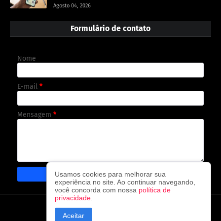
Agosto 04, 2026
Formulário de contato
Nome
E-mail
*
Mensagem
*
Usamos cookies para melhorar sua
experiência no site. Ao continuar navegando,
você concorda com nossa
política de
privacidade
.
CAPA
CONTATO
POLÍTICA DE PRIVACIDADE
Aceitar