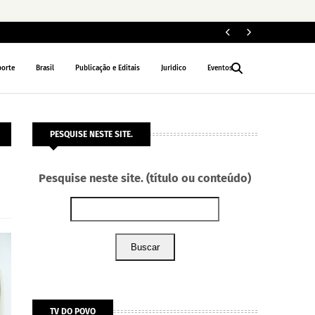
Jo
ESPORTE
porte
Brasil
Publicação e Editais
Jurídico
Eventos
PESQUISE NESTE SITE.
Pesquise neste site. (título ou conteúdo)
Buscar
TV DO POVO