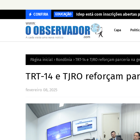
Idep está com inscrições abertas p
CONFIRA
EDUCAÇÃO
Capa
Polític
Página inicial
Rondônia
TRT-14 e TJRO reforçam parceria na g
TRT-14 e TJRO reforçam par
fevereiro 08, 2025