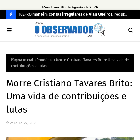
Rondônia, 06 de Agosto de 2026
e
TCE-RO mantém contas irregulares de Alan Queiroz, reduz
Fe
multa e caso pode gerar Inelegibilidade
Ron
C
O
N
FI
Página inicial
Rondônia
Morre Cristiano Tavares Brito: Uma vida de
R
contribuições e lutas
A
Morre Cristiano Tavares Brito:
Uma vida de contribuições e
lutas
fevereiro 27, 2025