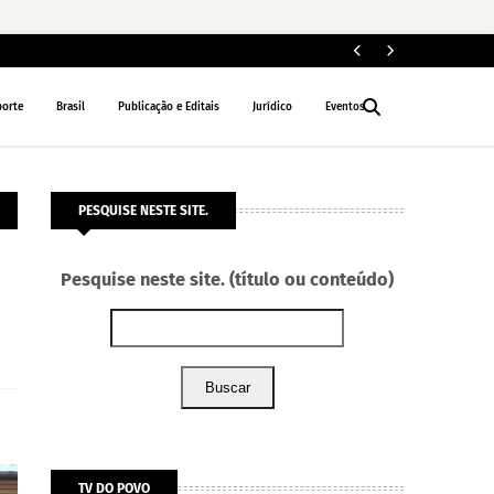
PM 
POLÍCIA
porte
Brasil
Publicação e Editais
Jurídico
Eventos
PESQUISE NESTE SITE.
Pesquise neste site. (título ou conteúdo)
Buscar
TV DO POVO