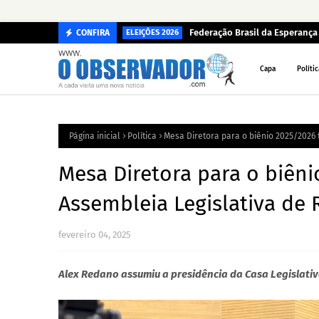
na pandemia
Federação Brasil da Esperanç
CONFIRA
ELEIÇÕES 2026
Capa
Polític
Página inicial
Política
Mesa Diretora para o biênio 2025/2026
Mesa Diretora para o biên
Assembleia Legislativa de
fevereiro 04, 2025
Alex Redano assumiu a presidência da Casa Legislati