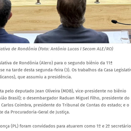
tiva de Rondônia (Foto: Antônio Lucas I Secom ALE/RO)
slativa de Rondônia (Alero) para o segundo biênio da 11ª
 na tarde desta segunda-feira (3). Os trabalhos da Casa Legislati
icanos), que assumiu a presidência.
a pelo deputado Jean Oliveira (MDB), vice-presidente no biênio
ião Brasil); o desembargador Raduan Miguel Filho, presidente do
r Carlos Coimbra, presidente do Tribunal de Contas do estado; e o
e da Procuradoria-Geral de Justiça.
donça (PL) foram convidados para atuarem como 1º e 2º secretário