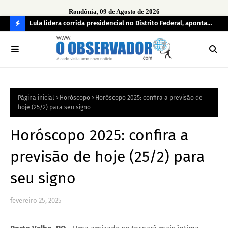
Rondônia, 09 de Agosto de 2026
tuou
Lula lidera corrida presidencial no Distrito Federal, aponta
Lei
pesquisa; Flávio Bolsonaro aparece em segundo
Kok
C
O
N
FI
Página inicial
Horóscopo
Horóscopo 2025: confira a previsão de
R
hoje (25/2) para seu signo
A
Horóscopo 2025: confira a
previsão de hoje (25/2) para
seu signo
fevereiro 25, 2025