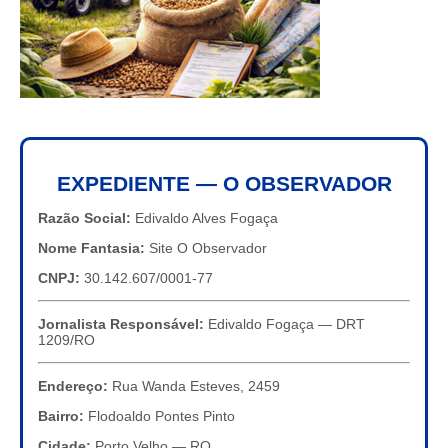
EXPEDIENTE — O OBSERVADOR
Razão Social:
Edivaldo Alves Fogaça
Nome Fantasia:
Site O Observador
CNPJ:
30.142.607/0001-77
Jornalista Responsável:
Edivaldo Fogaça — DRT
1209/RO
Endereço:
Rua Wanda Esteves, 2459
Bairro:
Flodoaldo Pontes Pinto
Cidade:
Porto Velho — RO