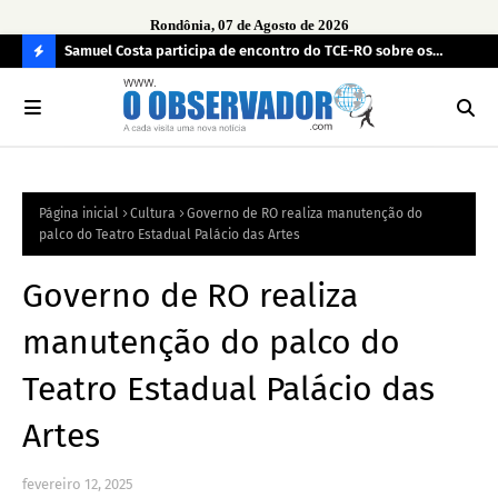
Rondônia, 07 de Agosto de 2026
e drogas
Samuel Costa participa de encontro do TCE-RO sobre os
UN
desafios de Rondônia para os próximos quatro anos
TR
C
O
N
FI
Página inicial
Cultura
Governo de RO realiza manutenção do
R
palco do Teatro Estadual Palácio das Artes
A
Governo de RO realiza
manutenção do palco do
Teatro Estadual Palácio das
Artes
fevereiro 12, 2025