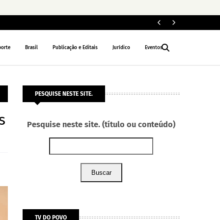
Fe
POLÍTICA
porte
Brasil
Publicação e Editais
Jurídico
Eventos
PESQUISE NESTE SITE.
s
Pesquise neste site. (título ou conteúdo)
Buscar
TV DO POVO