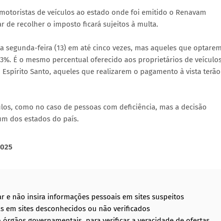
motoristas de veículos ao estado onde foi emitido o Renavam
 de recolher o imposto ficará sujeitos à multa.
ta segunda-feira (13) em até cinco vezes, mas aqueles que optare
3%. É o mesmo percentual oferecido aos proprietários de veículo
o Espírito Santo, aqueles que realizarem o pagamento à vista terão
ulos, como no caso de pessoas com deficiência, mas a decisão
m dos estados do país.
2025
ar e não insira informações pessoais em sites suspeitos
as em sites desconhecidos ou não verificados
 órgãos governamentais, para verificar a veracidade de ofertas