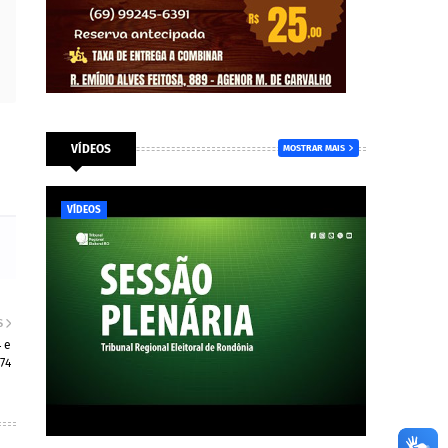
VÍDEOS
MOSTRAR MAIS
VÍDEOS
S
 e
74