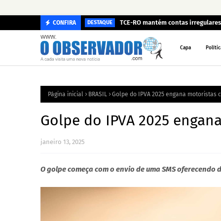
TCE-RO mantém contas irregulares 
CONFIRA
DESTAQUE
Capa
Polític
Página inicial
BRASIL
Golpe do IPVA 2025 engana motoristas 
Golpe do IPVA 2025 engana
janeiro 13, 2025
O golpe começa com o envio de uma SMS oferecendo 