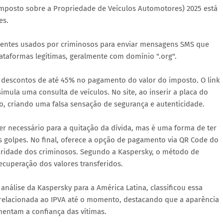
mposto sobre a Propriedade de Veículos Automotores) 2025 está
es.
erentes usados por criminosos para enviar mensagens SMS que
plataformas legítimas, geralmente com domínio ".org".
descontos de até 45% no pagamento do valor do imposto. O link
mula uma consulta de veículos. No site, ao inserir a placa do
lo, criando uma falsa sensação de segurança e autenticidade.
 ser necessário para a quitação da dívida, mas é uma forma de ter
s golpes. No final, oferece a opção de pagamento via QR Code do
laridade dos criminosos. Segundo a Kaspersky, o método de
ecuperação dos valores transferidos.
 análise da Kaspersky para a América Latina, classificou essa
 relacionada ao IPVA até o momento, destacando que a aparência
mentam a confiança das vítimas.