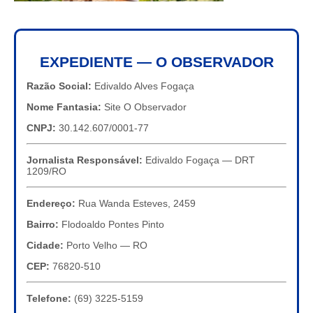
EXPEDIENTE — O OBSERVADOR
Razão Social:
Edivaldo Alves Fogaça
Nome Fantasia:
Site O Observador
CNPJ:
30.142.607/0001-77
Jornalista Responsável:
Edivaldo Fogaça — DRT
1209/RO
Endereço:
Rua Wanda Esteves, 2459
Bairro:
Flodoaldo Pontes Pinto
Cidade:
Porto Velho — RO
CEP:
76820-510
Telefone:
(69) 3225-5159