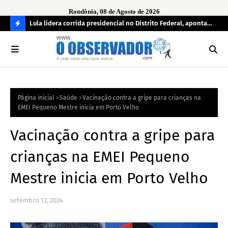
Rondônia, 08 de Agosto de 2026
tuou
Lula lidera corrida presidencial no Distrito Federal, aponta
Lei
pesquisa; Flávio Bolsonaro aparece em segundo
Kok
C
O
N
FI
Página inicial
Saúde
Vacinação contra a gripe para crianças na
R
EMEI Pequeno Mestre inicia em Porto Velho
A
Vacinação contra a gripe para
crianças na EMEI Pequeno
Mestre inicia em Porto Velho
setembro 12, 2024