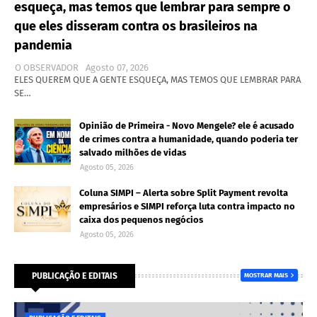
esqueça, mas temos que lembrar para sempre o
que eles disseram contra os brasileiros na
pandemia
O OBSERVADOR
Agosto 07, 2026
ELES QUEREM QUE A GENTE ESQUEÇA, MAS TEMOS QUE LEMBRAR PARA
SE…
Opinião de Primeira - Novo Mengele? ele é acusado
de crimes contra a humanidade, quando poderia ter
salvado milhões de vidas
Agosto 05, 2026
Coluna SIMPI – Alerta sobre Split Payment revolta
empresários e SIMPI reforça luta contra impacto no
caixa dos pequenos negócios
Agosto 05, 2026
PUBLICAÇÃO E EDITAIS
MOSTRAR MAIS