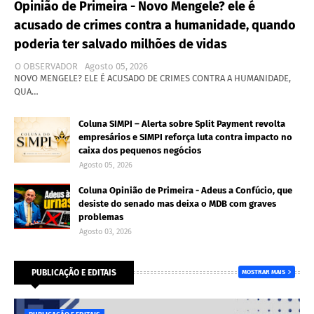
Opinião de Primeira - Novo Mengele? ele é
acusado de crimes contra a humanidade, quando
poderia ter salvado milhões de vidas
O OBSERVADOR
Agosto 05, 2026
NOVO MENGELE? ELE É ACUSADO DE CRIMES CONTRA A HUMANIDADE,
QUA…
Coluna SIMPI – Alerta sobre Split Payment revolta
empresários e SIMPI reforça luta contra impacto no
caixa dos pequenos negócios
Agosto 05, 2026
Coluna Opinião de Primeira - Adeus a Confúcio, que
desiste do senado mas deixa o MDB com graves
problemas
Agosto 03, 2026
PUBLICAÇÃO E EDITAIS
MOSTRAR MAIS