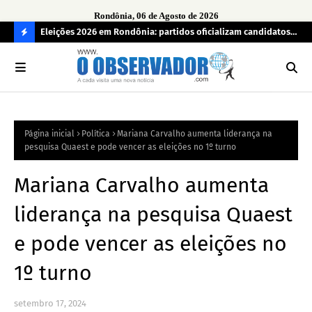
Rondônia, 06 de Agosto de 2026
grama
Eleições 2026 em Rondônia: partidos oficializam candidatos a
Car
deputado estadual, partidos não conseguem formar chapas
apr
C
completas
O
N
FI
Página inicial
Política
Mariana Carvalho aumenta liderança na
R
pesquisa Quaest e pode vencer as eleições no 1º turno
A
Mariana Carvalho aumenta
liderança na pesquisa Quaest
e pode vencer as eleições no
1º turno
setembro 17, 2024