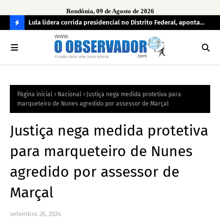
Rondônia, 09 de Agosto de 2026
tuou
Lula lidera corrida presidencial no Distrito Federal, aponta
Lei
pesquisa; Flávio Bolsonaro aparece em segundo
Kok
C
O
N
FI
Página inicial
Nacional
Justiça nega medida protetiva para
R
marqueteiro de Nunes agredido por assessor de Marçal
A
Justiça nega medida protetiva
para marqueteiro de Nunes
agredido por assessor de
Marçal
setembro 26, 2024