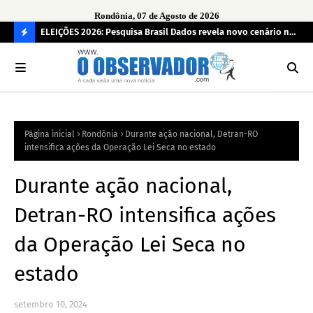
Rondônia, 07 de Agosto de 2026
eúne mais
ELEIÇÕES 2026: Pesquisa Brasil Dados revela novo cenário na
Sam
disputa pelo Governo de Rondônia
des
C
O
N
FI
Página inicial
Rondônia
Durante ação nacional, Detran-RO
R
intensifica ações da Operação Lei Seca no estado
A
Durante ação nacional,
Detran-RO intensifica ações
da Operação Lei Seca no
estado
setembro 10, 2024