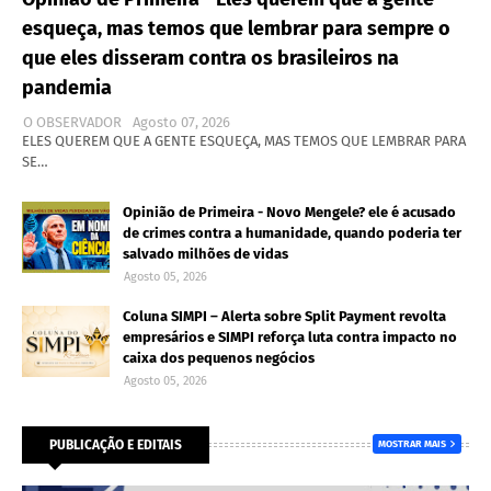
esqueça, mas temos que lembrar para sempre o
que eles disseram contra os brasileiros na
pandemia
O OBSERVADOR
Agosto 07, 2026
ELES QUEREM QUE A GENTE ESQUEÇA, MAS TEMOS QUE LEMBRAR PARA
SE…
Opinião de Primeira - Novo Mengele? ele é acusado
de crimes contra a humanidade, quando poderia ter
salvado milhões de vidas
Agosto 05, 2026
Coluna SIMPI – Alerta sobre Split Payment revolta
empresários e SIMPI reforça luta contra impacto no
caixa dos pequenos negócios
Agosto 05, 2026
PUBLICAÇÃO E EDITAIS
MOSTRAR MAIS