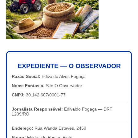
EXPEDIENTE — O OBSERVADOR
Razão Social:
Edivaldo Alves Fogaça
Nome Fantasia:
Site O Observador
CNPJ:
30.142.607/0001-77
Jornalista Responsável:
Edivaldo Fogaça — DRT
1209/RO
Endereço:
Rua Wanda Esteves, 2459
Bairro:
Flodoaldo Pontes Pinto