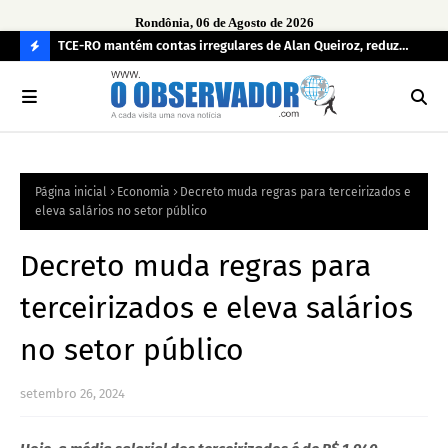
Rondônia, 06 de Agosto de 2026
e
TCE-RO mantém contas irregulares de Alan Queiroz, reduz
Fe
multa e caso pode gerar Inelegibilidade
Ron
C
O
N
FI
Página inicial
Economia
Decreto muda regras para terceirizados e
R
eleva salários no setor público
A
Decreto muda regras para
terceirizados e eleva salários
no setor público
setembro 26, 2024