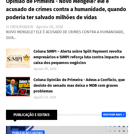
Opinião de Primeira - Novo Mengele? ele é
acusado de crimes contra a humanidade, quando
poderia ter salvado milhões de vidas
O OBSERVADOR
Agosto 05, 2026
NOVO MENGELE? ELE É ACUSADO DE CRIMES CONTRA A HUMANIDADE,
QUA…
Coluna SIMPI – Alerta sobre Split Payment revolta
empresários e SIMPI reforça luta contra impacto no
caixa dos pequenos negócios
Agosto 05, 2026
Coluna Opinião de Primeira - Adeus a Confúcio, que
desiste do senado mas deixa o MDB com graves
problemas
Agosto 03, 2026
PUBLICAÇÃO E EDITAIS
MOSTRAR MAIS
PUBLICAÇÃO E EDITAIS