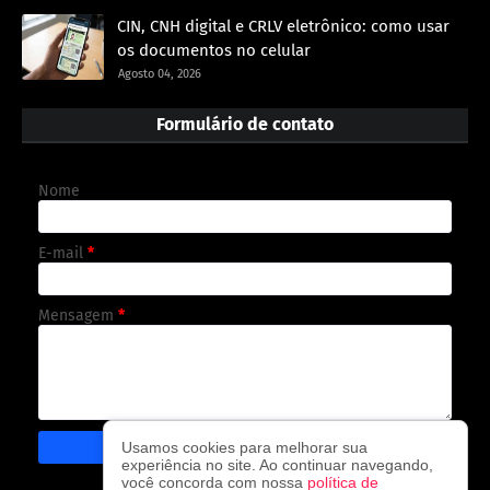
CIN, CNH digital e CRLV eletrônico: como usar
os documentos no celular
Agosto 04, 2026
Formulário de contato
Nome
E-mail
*
Mensagem
*
Usamos cookies para melhorar sua
experiência no site. Ao continuar navegando,
você concorda com nossa
política de