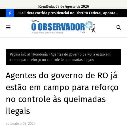
Rondônia, 08 de Agosto de 2026
tuou
Lula lidera corrida presidencial no Distrito Federal, aponta
Lei
pesquisa; Flávio Bolsonaro aparece em segundo
Kok
C
O
N
FI
Página inicial
Rondônia
Agentes do governo de RO já estão em
R
campo para reforço no controle às queimadas ilegais
A
Agentes do governo de RO já
estão em campo para reforço
no controle às queimadas
ilegais
setembro 03, 2024