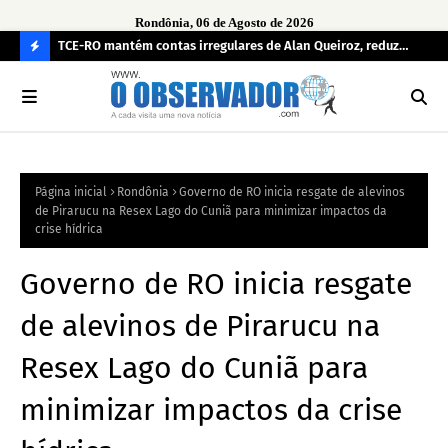
Rondônia, 06 de Agosto de 2026
e
TCE-RO mantém contas irregulares de Alan Queiroz, reduz
Fe
multa e caso pode gerar Inelegibilidade
Ron
C
O
N
FI
Página inicial
Rondônia
Governo de RO inicia resgate de alevinos
R
de Pirarucu na Resex Lago do Cuniã para minimizar impactos da
A
crise hídrica
Governo de RO inicia resgate
de alevinos de Pirarucu na
Resex Lago do Cuniã para
minimizar impactos da crise