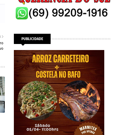
S
PUBLICIDADE
ro
vo