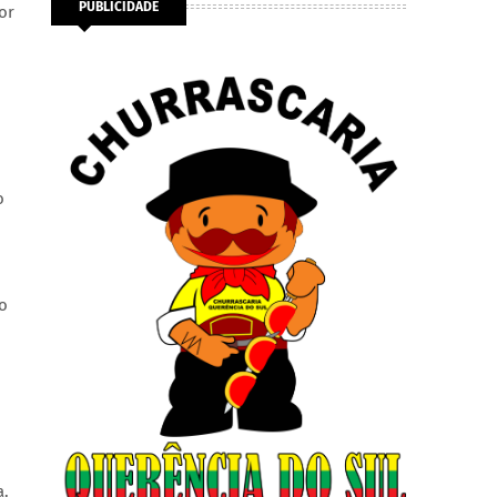
PUBLICIDADE
or
.
o
o
a.