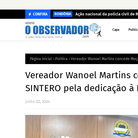
Ação nacional da polícia civil de
CONFIRA
RONDÔNIA
Capa
Polític
Página inicial
Política
Vereador Wanoel Martins concede Moç
Vereador Wanoel Martins 
SINTERO pela dedicação à
julho 02, 2024