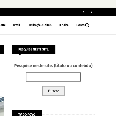
MP
INTERIOR
porte
Brasil
Publicação e Editais
Jurídico
Eventos
PESQUISE NESTE SITE.
Pesquise neste site. (título ou conteúdo)
Buscar
TV DO POVO