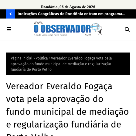
Rondônia, 06 de Agosto de 2026
ndecisos
Indicações Geográficas de Rondônia entram em programa
Seg
internacional para acelerar negócios
his
C
O
N
FI
Página inicial
Política
Vereador Everaldo Fogaça vota pela
R
aprovação do fundo municipal de mediação e regularização
A
fundiária de Porto Velho
Vereador Everaldo Fogaça
vota pela aprovação do
fundo municipal de mediação
e regularização fundiária de