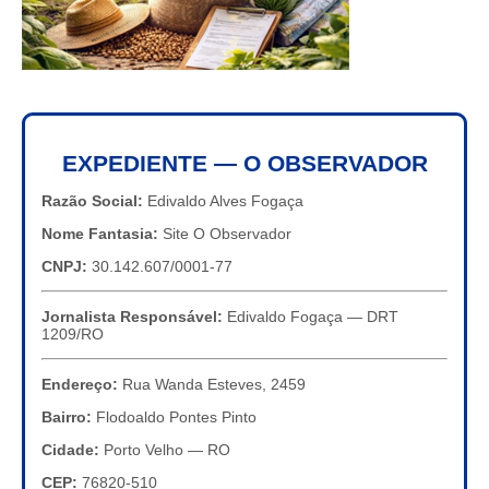
EXPEDIENTE — O OBSERVADOR
Razão Social:
Edivaldo Alves Fogaça
Nome Fantasia:
Site O Observador
CNPJ:
30.142.607/0001-77
Jornalista Responsável:
Edivaldo Fogaça — DRT
1209/RO
Endereço:
Rua Wanda Esteves, 2459
Bairro:
Flodoaldo Pontes Pinto
Cidade:
Porto Velho — RO
CEP:
76820-510