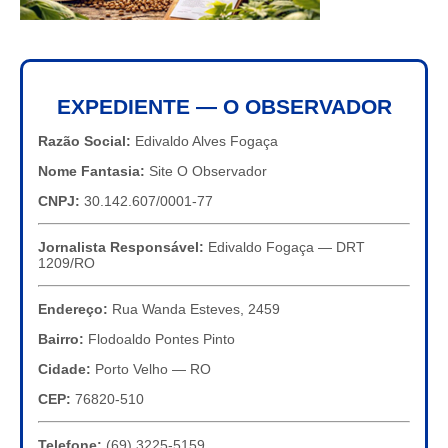
EXPEDIENTE — O OBSERVADOR
Razão Social:
Edivaldo Alves Fogaça
Nome Fantasia:
Site O Observador
CNPJ:
30.142.607/0001-77
Jornalista Responsável:
Edivaldo Fogaça — DRT
1209/RO
Endereço:
Rua Wanda Esteves, 2459
Bairro:
Flodoaldo Pontes Pinto
Cidade:
Porto Velho — RO
CEP:
76820-510
Telefone:
(69) 3225-5159