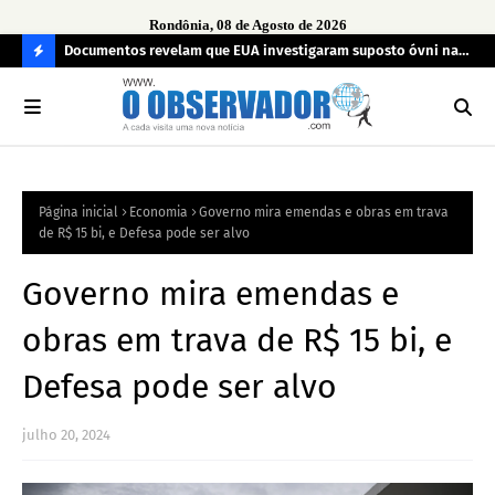
Rondônia, 08 de Agosto de 2026
cional de
Documentos revelam que EUA investigaram suposto óvni na
For
Bahia em 1963
pel
C
O
N
FI
Página inicial
Economia
Governo mira emendas e obras em trava
R
de R$ 15 bi, e Defesa pode ser alvo
A
Governo mira emendas e
obras em trava de R$ 15 bi, e
Defesa pode ser alvo
julho 20, 2024