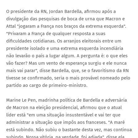
O presidente da RN, Jordan Bardella, afirmou após a
divulgação das pesquisas de boca de urna que Macron e
Attal "jogaram a França nos braços da extrema esquerda".
"Privaram a França de qualquer resposta a suas
dificuldades cotidianas. Os arranjos eleitorais entre um
presidente isolado e uma extrema esquerda incendiária
não levarão o país a lugar algum. A pergunta é: o que eles
vão fazer? Mas um vento de esperança surgiu e ele nunca
mais vai parar", disse Bardella, que, se o favoritismo da RN
tivesse se confirmado, seria o mais provável nomeado pelo
partido ao cargo de primeiro-ministro.
Marine Le Pen, madrinha política de Bardella e adversária
de Macron na eleição presidencial, afirmou que o atual
líder está "em uma situação insustentável e vai ter que
administrar a situação que impôs aos franceses. "A maré
está subindo. Não subiu o bastante desta vez, mas continua
subindo. Nossa vitória, na verdade, foi adiada", disse ela