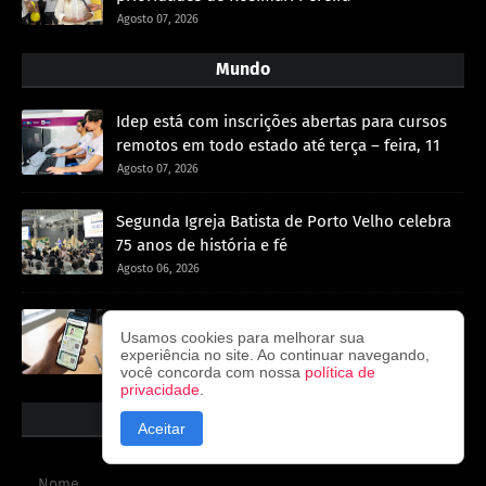
Agosto 07, 2026
Mundo
Idep está com inscrições abertas para cursos
remotos em todo estado até terça – feira, 11
Agosto 07, 2026
Segunda Igreja Batista de Porto Velho celebra
75 anos de história e fé
Agosto 06, 2026
CIN, CNH digital e CRLV eletrônico: como usar
Usamos cookies para melhorar sua
os documentos no celular
experiência no site. Ao continuar navegando,
Agosto 04, 2026
você concorda com nossa
política de
privacidade
.
Formulário de contato
Aceitar
Nome