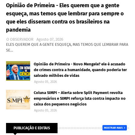
Opinião de Primeira - Eles querem que a gente
esqueça, mas temos que lembrar para sempre o
que eles disseram contra os brasileiros na
pandemia
O OBSERVADOR
Agosto 07, 2026
ELES QUEREM QUE A GENTE ESQUEÇA, MAS TEMOS QUE LEMBRAR PARA
SE…
Opinião de Primeira - Novo Mengele? ele é acusado
de crimes contra a humanidade, quando poderia ter
salvado milhões de vidas
Agosto 05, 2026
Coluna SIMPI – Alerta sobre Split Payment revolta
empresários e SIMPI reforça luta contra impacto no
caixa dos pequenos negócios
Agosto 05, 2026
PUBLICAÇÃO E EDITAIS
MOSTRAR MAIS