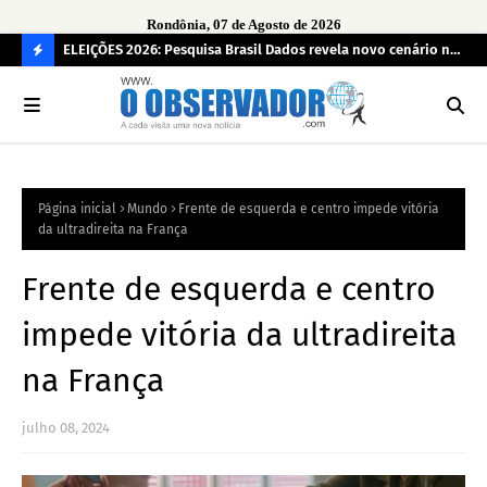
Rondônia, 07 de Agosto de 2026
eúne mais
ELEIÇÕES 2026: Pesquisa Brasil Dados revela novo cenário na
Sam
disputa pelo Governo de Rondônia
des
C
O
N
FI
Página inicial
Mundo
Frente de esquerda e centro impede vitória
R
da ultradireita na França
A
Frente de esquerda e centro
impede vitória da ultradireita
na França
julho 08, 2024