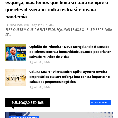
esqueça, mas temos que lembrar para sempre o
que eles disseram contra os brasileiros na
pandemia
O OBSERVADOR
Agosto 07, 2026
ELES QUEREM QUE A GENTE ESQUEÇA, MAS TEMOS QUE LEMBRAR PARA
SE…
Opinião de Primeira - Novo Mengele? ele é acusado
de crimes contra a humanidade, quando poderia ter
salvado milhões de vidas
Agosto 05, 2026
Coluna SIMPI – Alerta sobre Split Payment revolta
empresários e SIMPI reforça luta contra impacto no
caixa dos pequenos negócios
Agosto 05, 2026
PUBLICAÇÃO E EDITAIS
MOSTRAR MAIS