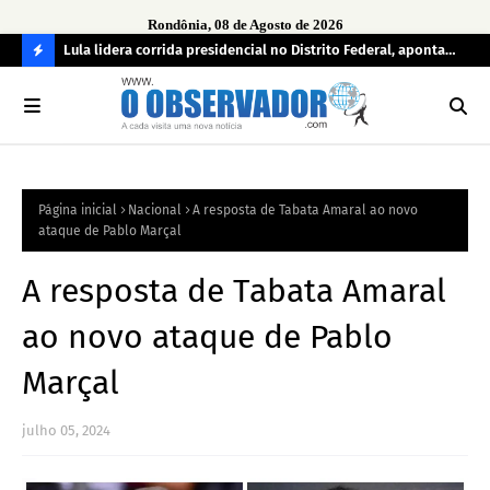
Rondônia, 08 de Agosto de 2026
tuou
Lula lidera corrida presidencial no Distrito Federal, aponta
Lei
pesquisa; Flávio Bolsonaro aparece em segundo
Kok
C
O
N
FI
Página inicial
Nacional
A resposta de Tabata Amaral ao novo
R
ataque de Pablo Marçal
A
A resposta de Tabata Amaral
ao novo ataque de Pablo
Marçal
julho 05, 2024