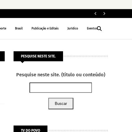
ELEIÇÕES 2026
porte
Brasil
Publicação e Editais
Jurídico
Eventos
PESQUISE NESTE SITE.
Pesquise neste site. (título ou conteúdo)
Buscar
TV DO POVO