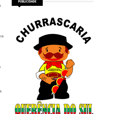
PUBLICIDADE
m
ra
s
a