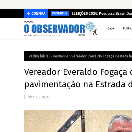
ELEIÇÕES 2026: Pesquisa Brasil D
CONFIRA
DESTAQUE
Capa
Polític
Página inicial
Destaque
Vereador Everaldo Fogaça destaca in
Vereador Everaldo Fogaça d
pavimentação na Estrada d
junho 18, 2024