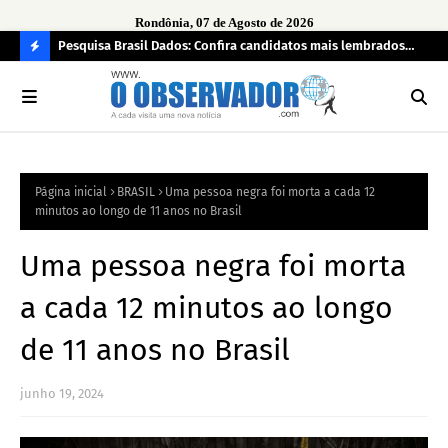
Rondônia, 07 de Agosto de 2026
ontrato
Pesquisa Brasil Dados: Confira candidatos mais lembrados
Opi
car
pelo eleitorado de Rondônia para deputado estadual
tem
C
bra
O
N
FI
Página inicial
BRASIL
Uma pessoa negra foi morta a cada 12
R
minutos ao longo de 11 anos no Brasil
A
Uma pessoa negra foi morta
a cada 12 minutos ao longo
de 11 anos no Brasil
junho 19, 2024