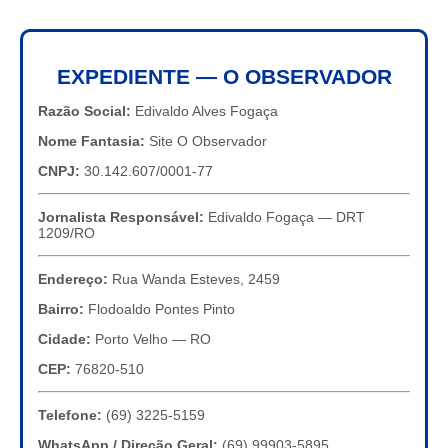
EXPEDIENTE — O OBSERVADOR
Razão Social:
Edivaldo Alves Fogaça
Nome Fantasia:
Site O Observador
CNPJ:
30.142.607/0001-77
Jornalista Responsável:
Edivaldo Fogaça — DRT
1209/RO
Endereço:
Rua Wanda Esteves, 2459
Bairro:
Flodoaldo Pontes Pinto
Cidade:
Porto Velho — RO
CEP:
76820-510
Telefone:
(69) 3225-5159
WhatsApp / Direção Geral:
(69) 99903-5895