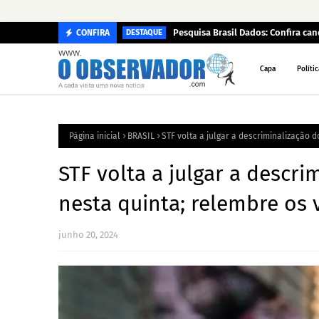
Pesquisa Brasil Dados: Confira c
CONFIRA
DESTAQUE
Capa
Polític
Página inicial
BRASIL
STF volta a julgar a descriminalização 
STF volta a julgar a descr
nesta quinta; relembre os 
junho 20, 2024