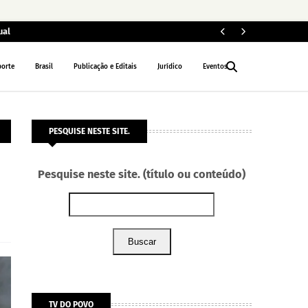
ual
ELEIÇÕES 2026
porte
Brasil
Publicação e Editais
Jurídico
Eventos
PESQUISE NESTE SITE.
Pesquise neste site. (título ou conteúdo)
Buscar
TV DO POVO