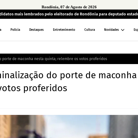
Rondônia, 07 de Agosto de 2026
andidatos mais lembrados pelo eleitorado de Rondônia para deputado estad
a
Polícia
Destaques
Entretenimento
Cultura
Novidades
Es
do porte de maconha nesta quinta; relembre os votos proferidos
iminalização do porte de maconha
votos proferidos