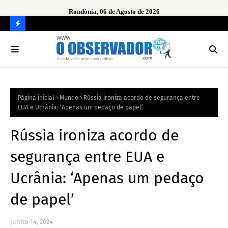
Rondônia, 06 de Agosto de 2026
urante
Ope
em 
C
O
N
FI
Página inicial
Mundo
Rússia ironiza acordo de segurança entre
R
EUA e Ucrânia: ‘Apenas um pedaço de papel’
A
Rússia ironiza acordo de
segurança entre EUA e
Ucrânia: ‘Apenas um pedaço
de papel’
junho 14, 2024