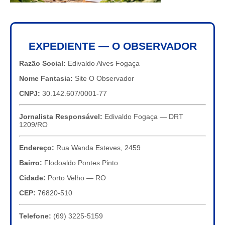
EXPEDIENTE — O OBSERVADOR
Razão Social:
Edivaldo Alves Fogaça
Nome Fantasia:
Site O Observador
CNPJ:
30.142.607/0001-77
Jornalista Responsável:
Edivaldo Fogaça — DRT
1209/RO
Endereço:
Rua Wanda Esteves, 2459
Bairro:
Flodoaldo Pontes Pinto
Cidade:
Porto Velho — RO
CEP:
76820-510
Telefone:
(69) 3225-5159